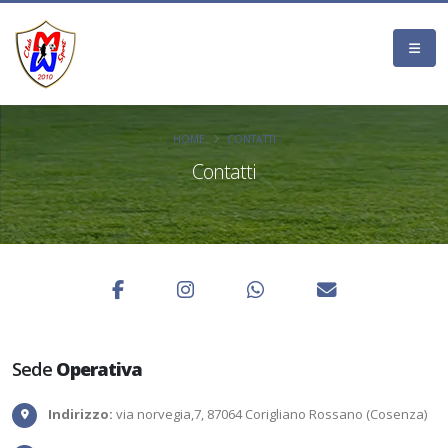
HOME
CONTATTI
Contatti
Sede
Operativa
Indirizzo:
via norvegia,7, 87064 Corigliano Rossano (Cosenza)