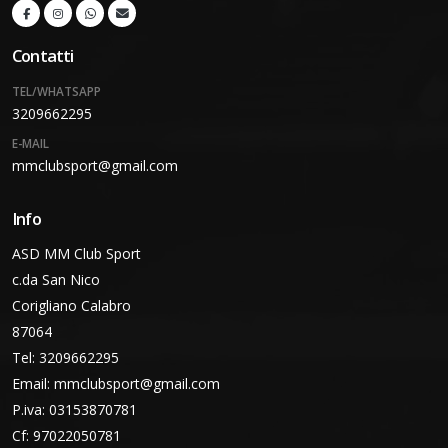
Contatti
TEL/WHATSAPP
3209662295
E-MAIL
mmclubsport@gmail.com
Info
ASD MM Club Sport
c.da San Nico
Corigliano Calabro
87064
Tel: 3209662295
Email:
mmclubsport@gmail.com
P.iva: 03153870781
Cf: 97022050781