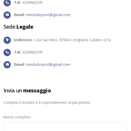
Tel:
3209662295
Email:
mmclubsport@gmail.com
Sede
Legale
Indirizzo:
c.da San Nico, 87064 Corigliano Calabro (CS)
Tel:
3209662295
Email:
mmclubsport@gmail.com
Invia un
messaggio
Compila il modulo e ti risponderemo al più presto
Nome completo