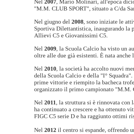
Nel
2007
, Mario Molinari, all'epoca dici
"M.M. CLUB SPORT", situato a C/da San
Nel giugno del
2008
, sono iniziate le a
Sportiva Dilettantistica, inaugurando la 
Allievi C5 e Giovanissimi C5.
Nel
2009
, la Scuola Calcio ha visto un 
oltre alle due già esistenti. È nata anch
Nel
2010
, la società ha accolto nuovi m
della Scuola Calcio e della "I° Squadra". 
prime vittorie e riempito la bacheca trof
organizzato il primo campionato "M.M. 
Nel
2011
, la struttura si è rinnovata co
ha continuato a crescere e ha ottenuto vi
FIGC C5 serie D e ha raggiunto ottimi ris
Nel
2012
il centro si espande, offrendo 