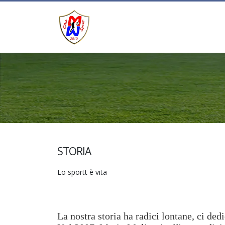
STORIA
Lo sportt è vita
La nostra storia ha radici lontane, ci ded