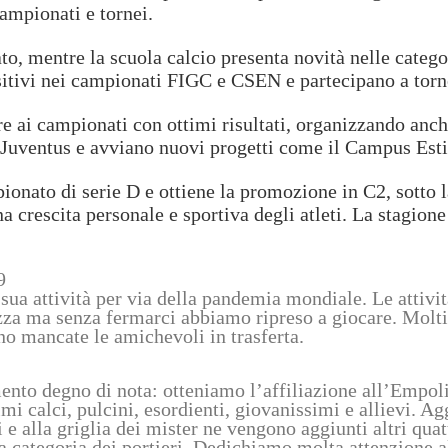
campionati e tornei.
to, mentre la scuola calcio presenta novità nelle categor
sitivi nei campionati FIGC e CSEN e partecipano a torne
are ai campionati con ottimi risultati, organizzando anch
FC Juventus e avviano nuovi progetti come il Campus Est
ionato di serie D e ottiene la promozione in C2, sotto 
na crescita personale e sportiva degli atleti. La stagione
9
a sua attività per via della pandemia mondiale.
Le attivi
za ma senza fermarci abbiamo ripreso a giocare. Molti s
no mancate le amichevoli in trasferta.
nto degno di nota: otteniamo l’affiliazione all’Empoli
imi calci, pulcini, esordienti, giovanissimi e allievi. A
i e alla griglia dei mister ne vengono aggiunti altri qua
ategoria dei portieri. Dedichiamo molta attenzione allo