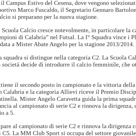
 il Campus Estivo del Cesena, dove vengono selezionati 
 Sportivo Marco Fuscaldo, il Segretario Gennaro Bartol
lcio si preparano per la nuova stagione.
la Scuola Calcio cresce notevolmente, in particolare la 
Campioni di Calabria” nel Futsal. La I° Squadra vince i 
fidata a Mister Abate Angelo per la stagione 2013/2014.
a squadra si distingue nella categoria C2. La Scuola Calc
 società decide di introdurre il calcio femminile, che ott
ottiene il secondo posto in campionato e la vittoria de
n Calabria e la categoria Allievi riceve il Premio Discip
antinella. Mister Angelo Caravetta guida la prima squad
nuncia al campionato di serie C2 e rinnova la dirigenza,
io a 5.
ecipare al campionato di serie C2 e rinnova la dirigenza
di C5. La MM Club Sport si occupa del settore giovanile 