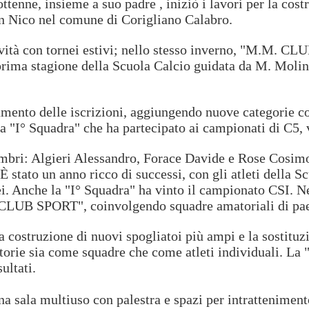
ottenne, insieme a suo padre , iniziò i lavori per la co
 Nico nel comune di Corigliano Calabro.
ttività con tornei estivi; nello stesso inverno, "M.M. 
prima stagione della Scuola Calcio guidata da M. Molinar
aumento delle iscrizioni, aggiungendo nuove categorie c
e la "I° Squadra" che ha partecipato ai campionati di C5,
embri: Algieri Alessandro, Forace Davide e Rose Cosimo,
È stato un anno ricco di successi, con gli atleti della 
ei. Anche la "I° Squadra" ha vinto il campionato CSI. Ne
CLUB SPORT", coinvolgendo squadre amatoriali di paes
n la costruzione di nuovi spogliatoi più ampi e la sostit
ttorie sia come squadre che come atleti individuali. La 
ultati.
una sala multiuso con palestra e spazi per intrattenimen