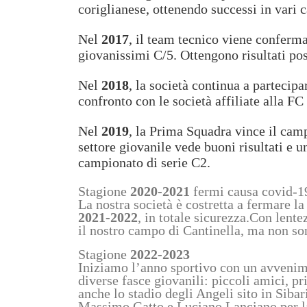
coriglianese, ottenendo successi in vari 
Nel
2017
, il team tecnico viene conferma
giovanissimi C/5. Ottengono risultati po
Nel
2018
, la società continua a partecip
confronto con le società affiliate alla 
Nel
2019
, la Prima Squadra vince il camp
settore giovanile vede buoni risultati e u
campionato di serie C2.
Stagione
2020-2021
fermi causa covid-1
La nostra società è costretta a fermare l
2021-
2022
, in totale sicurezza.
Con lentez
il nostro campo di Cantinella, ma non so
Stagione
2022-2023
Iniziamo l’anno sportivo con un avvenime
diverse fasce giovanili: piccoli amici, pr
anche lo stadio degli Angeli sito in Sibar
Massimo Gatto e Luciano Lanciano per la c