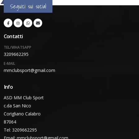
Seguici sui social
Contatti
TEL/WHATSAPP
3209662295
E-MAIL
mmclubsport@gmail.com
Info
ASD MM Club Sport
c.da San Nico
Corigliano Calabro
87064
Tel: 3209662295
Email:
mmclubsport@gmail.com