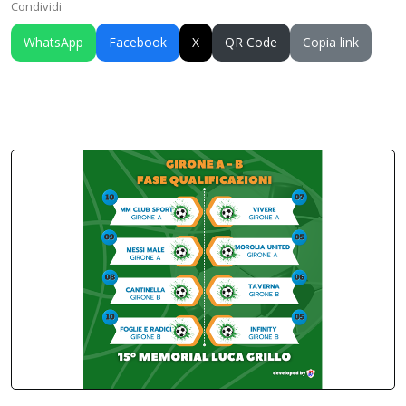
Condividi
WhatsApp
Facebook
X
QR Code
Copia link